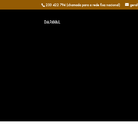
233 422 794 (chamada para a rede fixa nacional)
gera