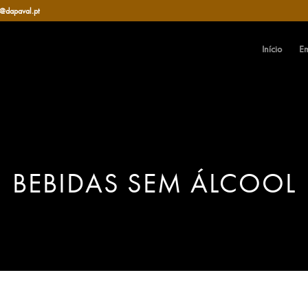
l@dapaval.pt
Início
E
BEBIDAS SEM ÁLCOOL