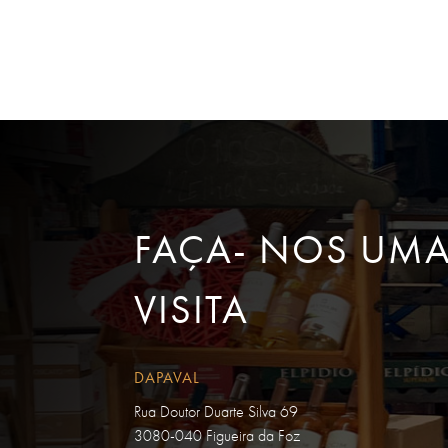
FAÇA- NOS UM
VISITA
DAPAVAL
Rua Doutor Duarte Silva 69
3080-040 Figueira da Foz