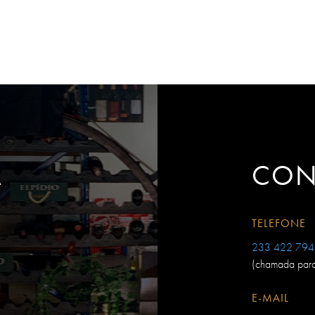
A
CON
TELEFONE
233 422 794
(chamada para 
E-MAIL