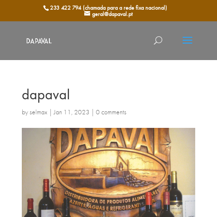
233 422 794 (chamada para a rede fixa nacional)
geral@dapaval.pt
dapaval
by
selmax
|
Jan 11, 2023
|
0 comments