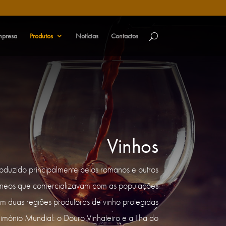
mpresa
Produtos
Notícias
Contactos
Vinhos
troduzido principalmente pelos romanos e outros
râneos que comercializavam com as populações
 tem duas regiões produtoras de vinho protegidas
ónio Mundial: o Douro Vinhateiro e a Ilha do