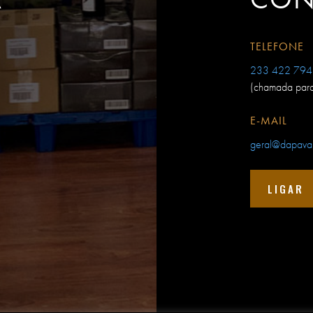
TELEFONE
233 422 794
(chamada para 
E-MAIL
geral@dapaval
LIGAR