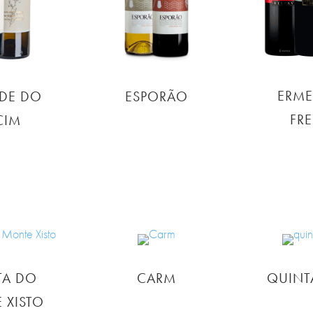
ERME
DE DO
ESPORÃO
FRE
CIM
TA DO
CARM
QUINT
 XISTO