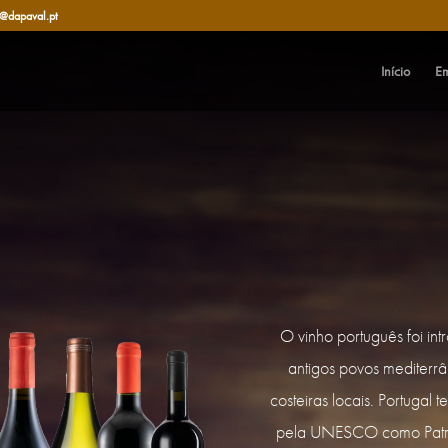
l@dapaval.pt
Início
E
O vinho português foi in
antigos povos mediter
costeiras locais. Portugal
pela UNESCO como Patrim