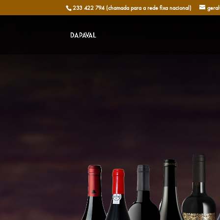
233 422 794 (chamada para a rede fixa nacional)
gera