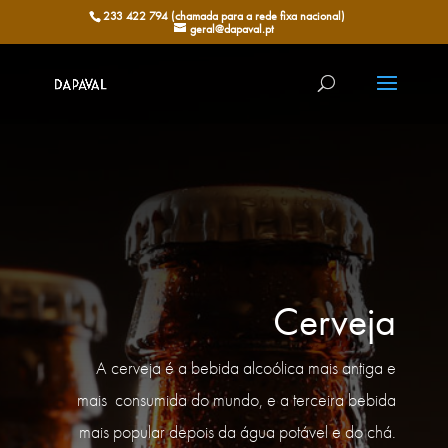
233 422 794 (chamada para a rede fixa nacional)
geral@dapaval.pt
Cerveja
A cerveja é a bebida alcoólica mais antiga e
mais consumida do mundo, e a terceira bebida
mais popular depois da água potável e do chá.