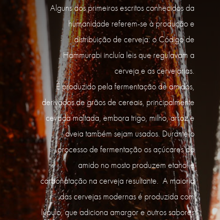
Alguns dos primeiros escritos conhecidos da
humanidade referem-se à produção e
distribuição de cerveja: o Código de
Hammurabi incluía leis que regulavam a
cerveja e as cervejarias.
É produzido pela fermentação de amidos,
derivados de grãos de cereais, principalmente
cevada maltada, embora trigo, milho, arroz e
aveia também sejam usados. Durante o
processo de fermentação os açúcares do
amido no mosto produzem etanol e
carbonatação na cerveja resultante. A maioria
das cervejas modernas é produzida com
lúpulo, que adiciona amargor e outros sabores