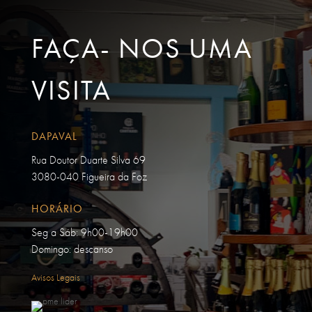
FAÇA- NOS UMA
VISITA
DAPAVAL
Rua Doutor Duarte Silva 69
3080-040 Figueira da Foz
HORÁRIO
Seg a Sáb: 9h00-19h00
Domingo: descanso
Avisos Legais