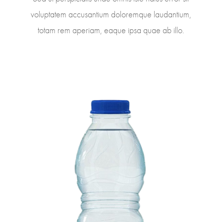
voluptatem accusantium doloremque laudantium,
totam rem aperiam, eaque ipsa quae ab illo.