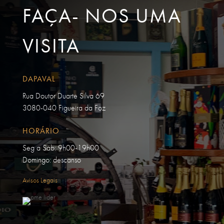
FAÇA- NOS UMA
VISITA
DAPAVAL
Rua Doutor Duarte Silva 69
3080-040 Figueira da Foz
HORÁRIO
Seg a Sáb: 9h00-19h00
Domingo: descanso
Avisos Legais